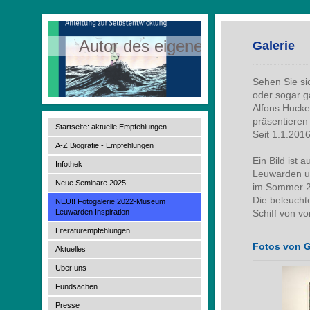
Autor des eigenen Lebens
Galerie
Sehen Sie si
oder sogar g
Alfons Hucke
präsentieren
Startseite: aktuelle Empfehlungen
Seit 1.1.201
A-Z Biografie - Empfehlungen
Ein Bild is
Infothek
Leuwarden un
Neue Seminare 2025
im Sommer 20
Die beleucht
NEU!! Fotogalerie 2022-Museum
Leuwarden Inspiration
Schiff von v
Literaturempfehlungen
Fotos von 
Aktuelles
Über uns
Fundsachen
Presse