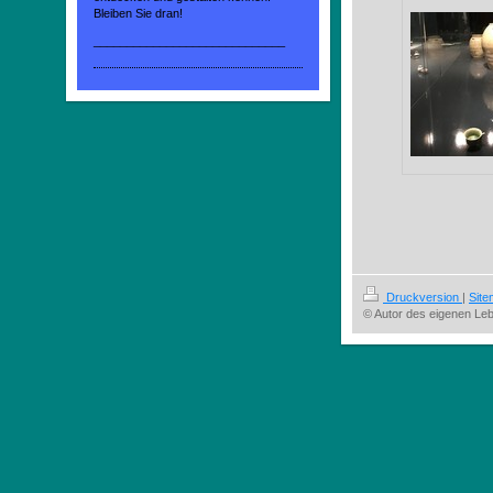
Bleiben Sie dran!
_____________________________
Druckversion
|
Sit
© Autor des eigenen Le