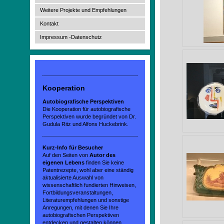
Weitere Projekte und Empfehlungen
Kontakt
Impressum -Datenschutz
Kooperation
Autobiografische Perspektiven
Die Kooperation für autobiografische
Perspektiven wurde begründet von Dr.
Gudula Ritz und Alfons Huckebrink.
Kurz-Info für Besucher
Auf den Seiten von
Autor des
eigenen Lebens
finden Sie keine
Patentrezepte, wohl aber eine ständig
aktualisierte Auswahl von
wissenschaftlich fundierten Hinweisen,
Fortbildungsveranstaltungen,
Literaturempfehlungen und sonstige
Anregungen, mit denen Sie Ihre
autobiografischen Perspektiven
entdecken und gestalten können.